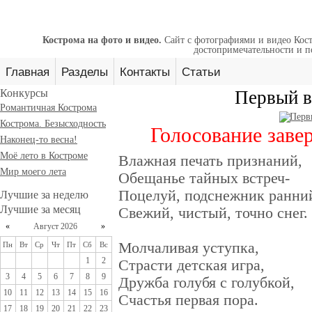
Кострома на фото и видео.
Сайт с фотографиями и видео Кост
достопримечательности и п
Главная
Разделы
Контакты
Статьи
Конкурсы
Первый в
Романтичная Кострома
Кострома. Безысходность
Голосование завер
Наконец-то весна!
Моё лето в Костроме
Влажная печать признаний,
Мир моего лета
Обещанье тайных встреч-
Поцелуй, подснежник ранни
Лучшие за неделю
Лучшие за месяц
Свежий, чистый, точно снег.
«
Август 2026
»
Молчаливая уступка,
Пн
Вт
Ср
Чт
Пт
Сб
Вс
1
2
Страсти детская игра,
3
4
5
6
7
8
9
Дружба голубя с голубкой,
10
11
12
13
14
15
16
Счастья первая пора.
17
18
19
20
21
22
23