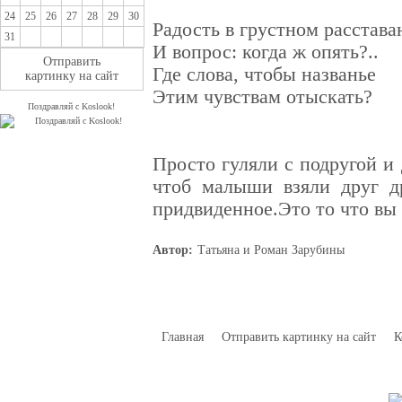
24
25
26
27
28
29
30
Радость в грустном расстава
31
И вопрос: когда ж опять?..
Отправить
Где слова, чтобы названье
картинку на сайт
Этим чувствам отыскать?
Поздравляй с Koslook!
Просто гуляли с подругой и
чтоб малыши взяли друг д
придвиденное.Это то что вы в
Автор:
Татьяна и Роман Зарубины
Главная
Отправить картинку на сайт
К