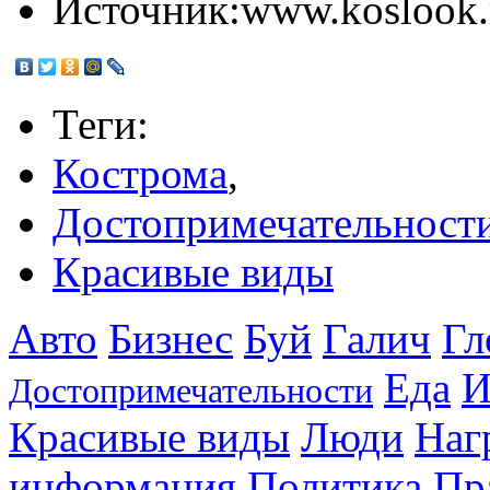
Источник:
www.koslook.
Теги:
Кострома
,
Достопримечательност
Красивые виды
Авто
Бизнес
Буй
Галич
Гл
Еда
И
Достопримечательности
Красивые виды
Люди
Наг
информация
Политика
Пр