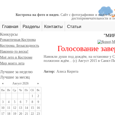
Кострома на фото и видео.
Сайт с фотографиями и видео Кост
достопримечательности и п
Главная
Разделы
Контакты
Статьи
Конкурсы
"МИР
Романтичная Кострома
Кострома. Безысходность
Голосование заве
Наконец-то весна!
Намокли души под дождём, на остановке у Су
Моё лето в Костроме
полжизни ждём... (с) Август 2015 в Санкт-П
Мир моего лета
Лучшие за неделю
Автор:
Алиса Кирита
Лучшие за месяц
«
Август 2026
»
Пн
Вт
Ср
Чт
Пт
Сб
Вс
1
2
3
4
5
6
7
8
9
10
11
12
13
14
15
16
17
18
19
20
21
22
23