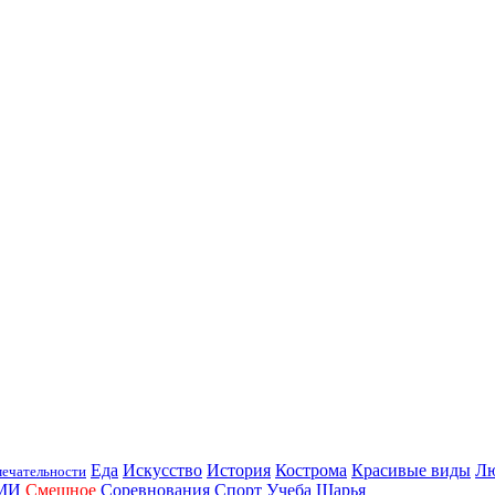
Еда
Искусство
История
Кострома
Красивые виды
Л
ечательности
МИ
Смешное
Соревнования
Спорт
Учеба
Шарья