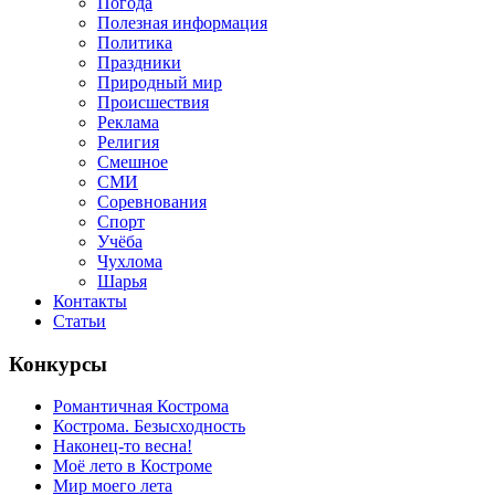
Погода
Полезная информация
Политика
Праздники
Природный мир
Происшествия
Реклама
Религия
Смешное
СМИ
Соревнования
Спорт
Учёба
Чухлома
Шарья
Контакты
Статьи
Конкурсы
Романтичная Кострома
Кострома. Безысходность
Наконец-то весна!
Моё лето в Костроме
Мир моего лета