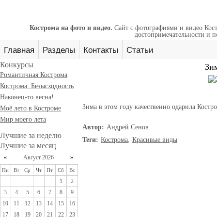
Кострома на фото и видео.
Сайт с фотографиями и видео Кост
достопримечательности и п
Главная
Разделы
Контакты
Статьи
Конкурсы
Зи
Романтичная Кострома
Кострома. Безысходность
Наконец-то весна!
Зима в этом году качественно одарила Кост
Моё лето в Костроме
Мир моего лета
Автор:
Андрей Сенов
Лучшие за неделю
Теги:
Кострома
,
Красивые виды
Лучшие за месяц
«
Август 2026
»
Пн
Вт
Ср
Чт
Пт
Сб
Вс
1
2
3
4
5
6
7
8
9
10
11
12
13
14
15
16
17
18
19
20
21
22
23