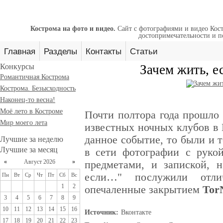
Кострома на фото и видео.
Сайт с фотографиями и видео Кост
достопримечательности и п
Главная
Разделы
Контакты
Статьи
Конкурсы
Зачем жить, е
Романтичная Кострома
Кострома. Безысходность
Наконец-то весна!
Моё лето в Костроме
Почти полтора года прошло 
Мир моего лета
известных ночных клубов в 
данное событие, то были и 
Лучшие за неделю
Лучшие за месяц
в сети фотографии с руко
«
Август 2026
»
предметами, и запиской, 
если…" послужили отли
Пн
Вт
Ср
Чт
Пт
Сб
Вс
1
2
опечаленные закрытием
Tor
3
4
5
6
7
8
9
10
11
12
13
14
15
16
Источник:
Вконтакте
17
18
19
20
21
22
23