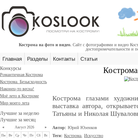
Кострома на фото и видео.
Сайт с фотографиями и видео Кост
достопримечательности и п
Главная
Разделы
Контакты
Статьи
Конкурсы
Кострома
Романтичная Кострома
Кострома. Безысходность
Наконец-то весна!
Моё лето в Костроме
Кострома глазами художн
Мир моего лета
выставка автора, открывает
Татьяны и Николая Шувалов
Лучшие за неделю
Лучшие за месяц
«
Август 2026
»
Автор:
Юрий Юзенков
Пн
Вт
Ср
Чт
Пт
Сб
Вс
Теги:
Кострома
,
Искусство