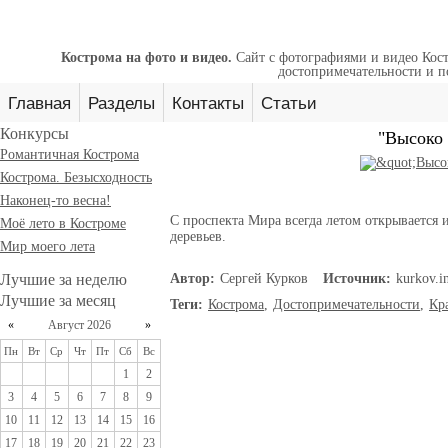
Кострома на фото и видео.
Сайт с фотографиями и видео Кост
достопримечательности и п
Главная
Разделы
Контакты
Статьи
Конкурсы
"Высоко 
Романтичная Кострома
Кострома. Безысходность
Наконец-то весна!
С проспекта Мира всегда летом открывается
Моё лето в Костроме
деревьев.
Мир моего лета
Лучшие за неделю
Автор:
Сергей Курков
Источник:
kurkov.i
Лучшие за месяц
Теги:
Кострома
,
Достопримечательности
,
Кр
«
Август 2026
»
Пн
Вт
Ср
Чт
Пт
Сб
Вс
1
2
3
4
5
6
7
8
9
10
11
12
13
14
15
16
17
18
19
20
21
22
23