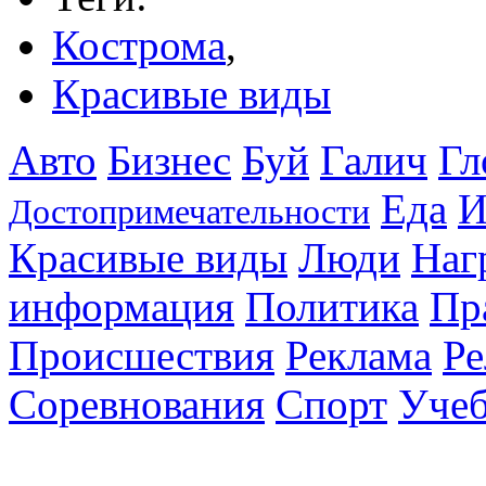
Кострома
,
Красивые виды
Авто
Бизнес
Буй
Галич
Гл
Еда
И
Достопримечательности
Красивые виды
Люди
Наг
информация
Политика
Пр
Происшествия
Реклама
Ре
Соревнования
Спорт
Уче