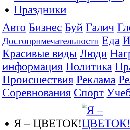
Праздники
Авто
Бизнес
Буй
Галич
Гл
Еда
И
Достопримечательности
Красивые виды
Люди
Наг
информация
Политика
Пр
Происшествия
Реклама
Ре
Соревнования
Спорт
Уче
Я – ЦВЕТОК!