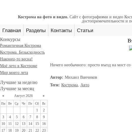
Кострома на фото и видео.
Сайт с фотографиями и видео Кост
достопримечательности и п
Главная
Разделы
Контакты
Статьи
Конкурсы
В
Романтичная Кострома
Кострома. Безысходность
Наконец-то весна!
Ничего необычного: просто въезд на мост со
Моё лето в Костроме
Мир моего лета
Автор:
Михаил Ванчиков
Лучшие за неделю
Теги:
Кострома
,
Авто
Лучшие за месяц
«
Август 2026
»
Пн
Вт
Ср
Чт
Пт
Сб
Вс
1
2
3
4
5
6
7
8
9
10
11
12
13
14
15
16
17
18
19
20
21
22
23