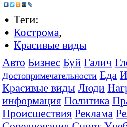
Теги:
Кострома
,
Красивые виды
Авто
Бизнес
Буй
Галич
Гл
Еда
И
Достопримечательности
Красивые виды
Люди
Наг
информация
Политика
Пр
Происшествия
Реклама
Ре
Соревнования
Спорт
Уче