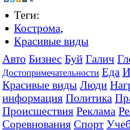
Теги:
Кострома
,
Красивые виды
Авто
Бизнес
Буй
Галич
Гл
Еда
И
Достопримечательности
Красивые виды
Люди
Наг
информация
Политика
Пр
Происшествия
Реклама
Ре
Соревнования
Спорт
Уче