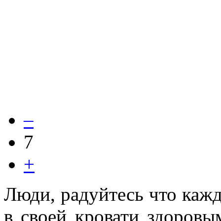
–
7
+
Люди, радуйтесь что каж
в своей кровати здоров