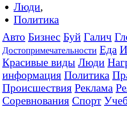
Люди
,
Политика
Авто
Бизнес
Буй
Галич
Гл
Еда
И
Достопримечательности
Красивые виды
Люди
Наг
информация
Политика
Пр
Происшествия
Реклама
Ре
Соревнования
Спорт
Уче