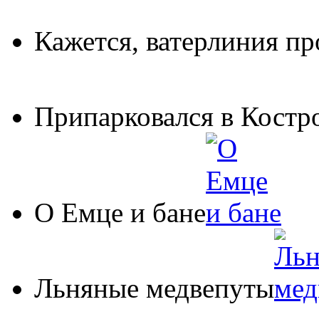
Кажется, ватерлиния пр
Припарковался в Костр
О Емце и бане
Льняные медвепуты