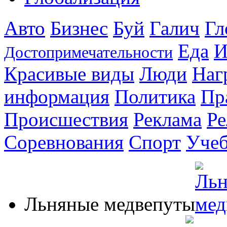
Авто
Бизнес
Буй
Галич
Гл
Еда
И
Достопримечательности
Красивые виды
Люди
Наг
информация
Политика
Пр
Происшествия
Реклама
Ре
Соревнования
Спорт
Уче
Льняные медвепуты