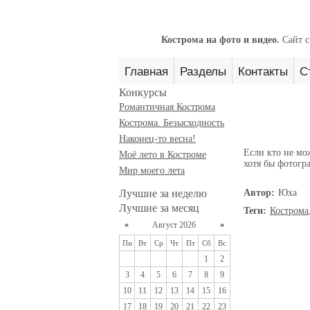
Кострома на фото и видео.
Сайт с
Главная
Разделы
Контакты
С
Конкурсы
Романтичная Кострома
Кострома. Безысходность
Наконец-то весна!
Если кто не мо
Моё лето в Костроме
хотя бы фотогра
Мир моего лета
Лучшие за неделю
Автор:
Юха
Лучшие за месяц
Теги:
Кострома
«
Август 2026
»
Пн
Вт
Ср
Чт
Пт
Сб
Вс
1
2
3
4
5
6
7
8
9
10
11
12
13
14
15
16
17
18
19
20
21
22
23