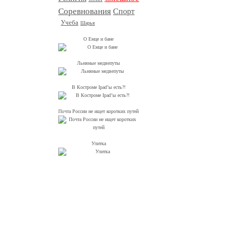
Соревнования
Спорт
Учеба
Шарья
О Емце и бане
Льняные медвепуты
В Костроме Ipad’ы есть?!
Почта России не ищет коротких путей
Улитка