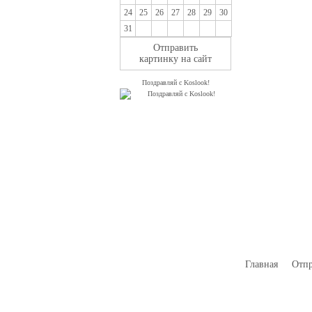
24
25
26
27
28
29
30
31
Отправить
картинку на сайт
Поздравляй с Koslook!
Главная
Отпр