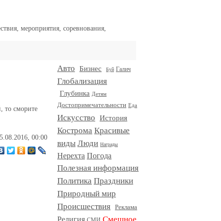
ствия, мероприятия, соревнования,
Авто
Бизнес
Галич
Буй
Глобализация
Глубинка
Детям
Достопримечательности
Еда
, то сморите
Искусство
История
Кострома
Красивые
5.08.2016, 00:00
виды
Люди
Награды
Нерехта
Погода
Полезная информация
Политика
Праздники
Природный мир
Происшествия
Реклама
Смешное
Религия
СМИ