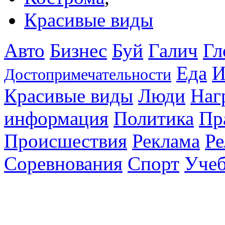
Красивые виды
Авто
Бизнес
Буй
Галич
Гл
Еда
И
Достопримечательности
Красивые виды
Люди
Наг
информация
Политика
Пр
Происшествия
Реклама
Ре
Соревнования
Спорт
Уче