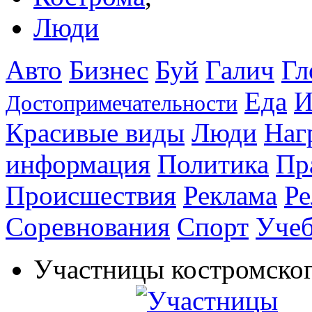
Люди
Авто
Бизнес
Буй
Галич
Гл
Еда
И
Достопримечательности
Красивые виды
Люди
Наг
информация
Политика
Пр
Происшествия
Реклама
Ре
Соревнования
Спорт
Уче
Участницы костромског