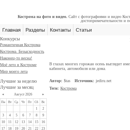
Кострома на фото и видео.
Сайт с фотографиями и видео Кост
достопримечательности и п
Главная
Разделы
Контакты
Статьи
Конкурсы
Романтичная Кострома
Кострома. Безысходность
Наконец-то весна!
В глазах многих горожан осень выглядит имен
Моё лето в Костроме
кабинета, автомобиля или дома.
Мир моего лета
Лучшие за неделю
Автор:
$tas
Источник:
jediru.net
Лучшие за месяц
Теги:
Кострома
«
Август 2026
»
Пн
Вт
Ср
Чт
Пт
Сб
Вс
1
2
3
4
5
6
7
8
9
10
11
12
13
14
15
16
17
18
19
20
21
22
23