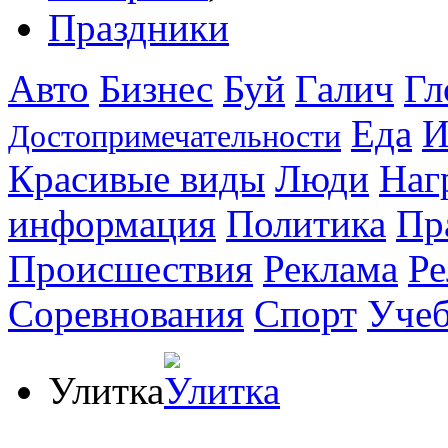
Праздники
Авто
Бизнес
Буй
Галич
Гл
Еда
И
Достопримечательности
Красивые виды
Люди
Наг
информация
Политика
Пр
Происшествия
Реклама
Ре
Соревнования
Спорт
Уче
Улитка