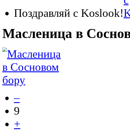
Поздравляй с Koslook!
Масленица в Соснов
–
9
+