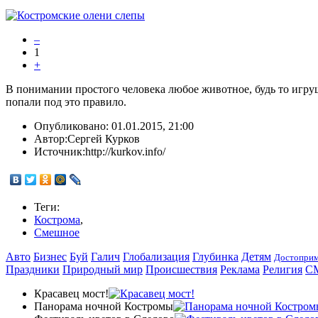
–
1
+
В понимании простого человека любое животное, будь то игру
попали под это правило.
Опубликовано:
01.01.2015, 21:00
Автор:
Сергей Курков
Источник:
http://kurkov.info/
Теги:
Кострома
,
Смешное
Авто
Бизнес
Буй
Галич
Глобализация
Глубинка
Детям
Достоприм
Праздники
Природный мир
Происшествия
Реклама
Религия
С
Красавец мост!
Панорама ночной Костромы