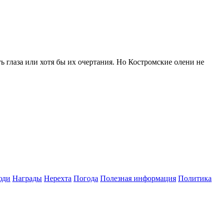
 глаза или хотя бы их очертания. Но Костромские олени не
юди
Награды
Нерехта
Погода
Полезная информация
Политика