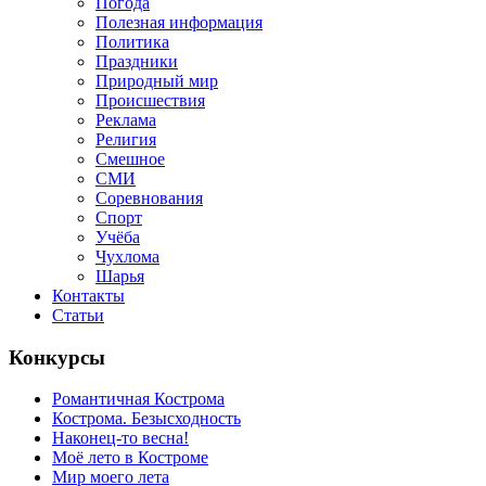
Погода
Полезная информация
Политика
Праздники
Природный мир
Происшествия
Реклама
Религия
Смешное
СМИ
Соревнования
Спорт
Учёба
Чухлома
Шарья
Контакты
Статьи
Конкурсы
Романтичная Кострома
Кострома. Безысходность
Наконец-то весна!
Моё лето в Костроме
Мир моего лета