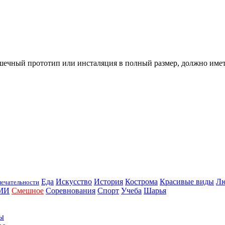
шечный прототип или инсталяция в полный размер, должно иметь
Еда
Искусство
История
Кострома
Красивые виды
Л
ечательности
МИ
Смешное
Соревнования
Спорт
Учеба
Шарья