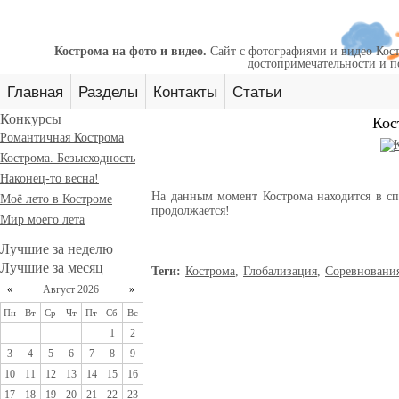
Кострома на фото и видео.
Сайт с фотографиями и видео Кост
достопримечательности и п
Главная
Разделы
Контакты
Статьи
Конкурсы
Кос
Романтичная Кострома
Кострома. Безысходность
Наконец-то весна!
На данным момент Кострома находится в сп
Моё лето в Костроме
продолжается
!
Мир моего лета
Лучшие за неделю
Лучшие за месяц
Теги:
Кострома
,
Глобализация
,
Соревновани
«
Август 2026
»
Пн
Вт
Ср
Чт
Пт
Сб
Вс
1
2
3
4
5
6
7
8
9
10
11
12
13
14
15
16
17
18
19
20
21
22
23