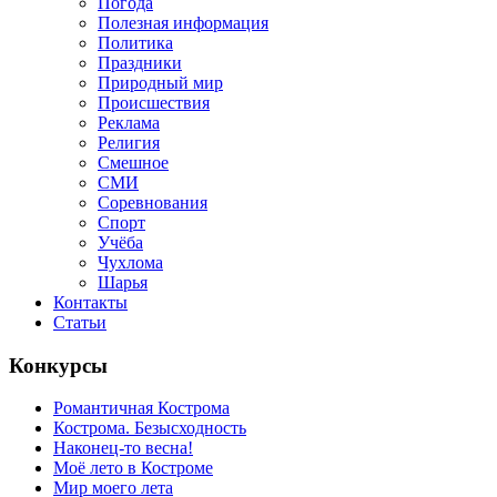
Погода
Полезная информация
Политика
Праздники
Природный мир
Происшествия
Реклама
Религия
Смешное
СМИ
Соревнования
Спорт
Учёба
Чухлома
Шарья
Контакты
Статьи
Конкурсы
Романтичная Кострома
Кострома. Безысходность
Наконец-то весна!
Моё лето в Костроме
Мир моего лета