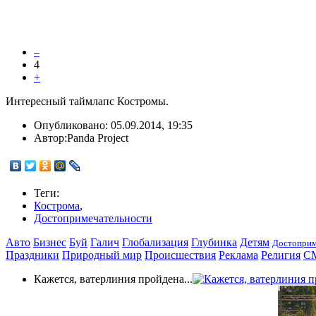
–
4
+
Интересный таймлапс Костромы.
Опубликовано:
05.09.2014, 19:35
Автор:
Panda Project
Теги:
Кострома
,
Достопримечательности
Авто
Бизнес
Буй
Галич
Глобализация
Глубинка
Детям
Достоприм
Праздники
Природный мир
Происшествия
Реклама
Религия
С
Кажется, ватерлиния пройдена...