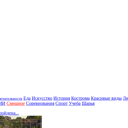
Еда
Искусство
История
Кострома
Красивые виды
Л
ечательности
МИ
Смешное
Соревнования
Спорт
Учеба
Шарья