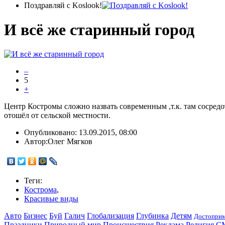
Поздравляй с Koslook!
И всё же старинный город
–
5
+
Центр Костромы сложно назвать современным ,т.к. там сосредо
отошёл от сельской местности.
Опубликовано:
13.09.2015, 08:00
Автор:
Олег Мягков
Теги:
Кострома
,
Красивые виды
Авто
Бизнес
Буй
Галич
Глобализация
Глубинка
Детям
Достоприм
Праздники
Природный мир
Происшествия
Реклама
Религия
С