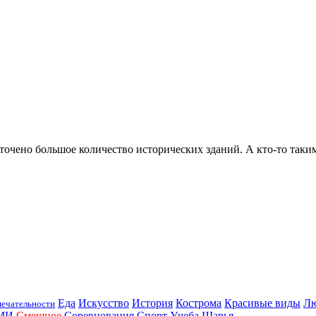
точено большое количество исторических зданий. А кто-то таким
Еда
Искусство
История
Кострома
Красивые виды
Л
ечательности
МИ
Смешное
Соревнования
Спорт
Учеба
Шарья