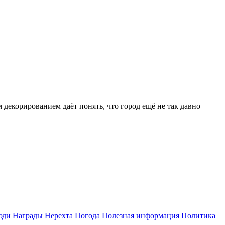
 декорированием даёт понять, что город ещё не так давно
юди
Награды
Нерехта
Погода
Полезная информация
Политика