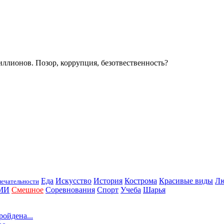
иллионов. Позор, коррупция, безотвественность?
Еда
Искусство
История
Кострома
Красивые виды
Л
ечательности
МИ
Смешное
Соревнования
Спорт
Учеба
Шарья