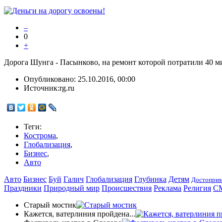
–
0
+
Дорога Шунга - Пасынково, на ремонт которой потратили 40 м
Опубликовано:
25.10.2016, 00:00
Источник:
rg.ru
Теги:
Кострома
,
Глобализация
,
Бизнес
,
Авто
Авто
Бизнес
Буй
Галич
Глобализация
Глубинка
Детям
Достоприм
Праздники
Природный мир
Происшествия
Реклама
Религия
С
Старый мостик
Кажется, ватерлиния пройдена...