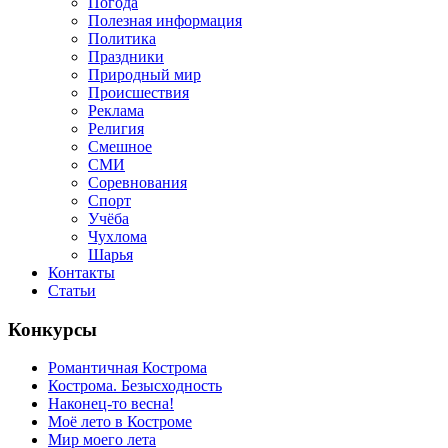
Погода
Полезная информация
Политика
Праздники
Природный мир
Происшествия
Реклама
Религия
Смешное
СМИ
Соревнования
Спорт
Учёба
Чухлома
Шарья
Контакты
Статьи
Конкурсы
Романтичная Кострома
Кострома. Безысходность
Наконец-то весна!
Моё лето в Костроме
Мир моего лета