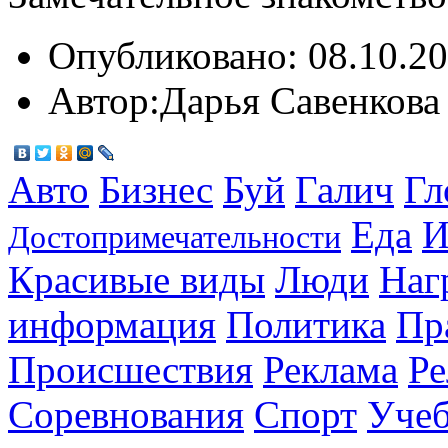
Опубликовано:
08.10.20
Автор:
Дарья Савенкова
Авто
Бизнес
Буй
Галич
Гл
Еда
И
Достопримечательности
Красивые виды
Люди
Наг
информация
Политика
Пр
Происшествия
Реклама
Ре
Соревнования
Спорт
Уче