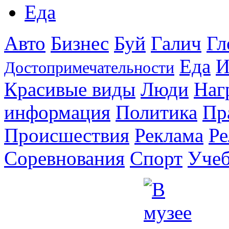
Еда
Авто
Бизнес
Буй
Галич
Гл
Еда
И
Достопримечательности
Красивые виды
Люди
Наг
информация
Политика
Пр
Происшествия
Реклама
Ре
Соревнования
Спорт
Уче