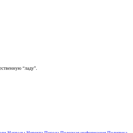
ественную “ладу”.
юди
Награды
Нерехта
Погода
Полезная информация
Политика