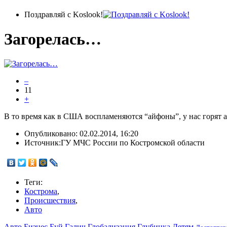
Поздравляй с Koslook!
Загорелась…
–
11
+
В то время как в США воспламеняются “айфоны”, у нас горят
Опубликовано:
02.02.2014, 16:20
Источник:
ГУ МЧС России по Костромской области
Теги:
Кострома
,
Происшествия
,
Авто
Авто
Бизнес
Буй
Галич
Глобализация
Глубинка
Детям