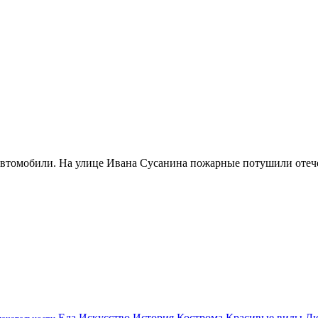
 автомобили. На улице Ивана Сусанина пожарные потушили отеч
Еда
Искусство
История
Кострома
Красивые виды
Л