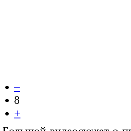
–
8
+
Большой видеосюжет о п