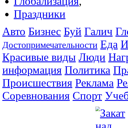
Глобализация
,
Праздники
Авто
Бизнес
Буй
Галич
Гл
Еда
И
Достопримечательности
Красивые виды
Люди
Наг
информация
Политика
Пр
Происшествия
Реклама
Ре
Соревнования
Спорт
Уче