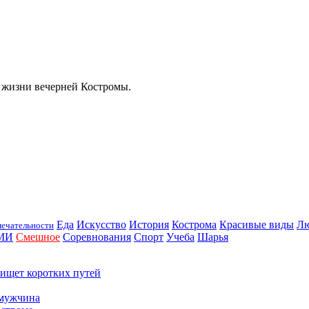
 жизни вечерней Костромы.
Еда
Искусство
История
Кострома
Красивые виды
Л
ечательности
МИ
Смешное
Соревнования
Спорт
Учеба
Шарья