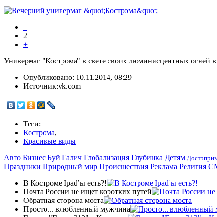
–
2
+
Универмаг "Кострома" в свете своих люминисцентных огней в
Опубликовано:
10.11.2014, 08:29
Источник:
vk.com
Теги:
Кострома
,
Красивые виды
Авто
Бизнес
Буй
Галич
Глобализация
Глубинка
Детям
Достоприм
Праздники
Природный мир
Происшествия
Реклама
Религия
С
В Костроме Ipad’ы есть?!
Почта России не ищет коротких путей
Обратная сторона моста
Просто... влюбленный мужчина