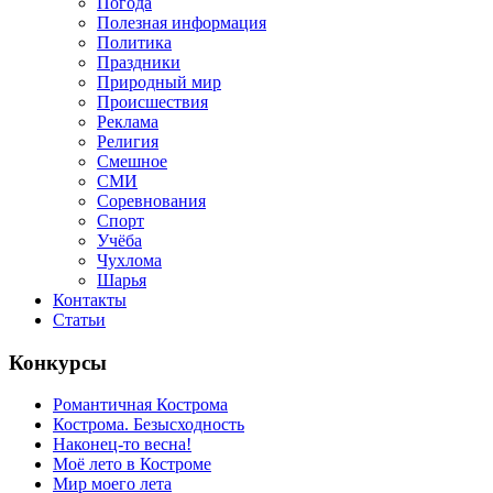
Погода
Полезная информация
Политика
Праздники
Природный мир
Происшествия
Реклама
Религия
Смешное
СМИ
Соревнования
Спорт
Учёба
Чухлома
Шарья
Контакты
Статьи
Конкурсы
Романтичная Кострома
Кострома. Безысходность
Наконец-то весна!
Моё лето в Костроме
Мир моего лета