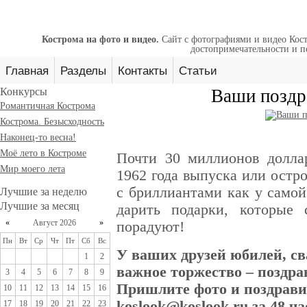
Кострома на фото и видео.
Сайт с фотографиями и видео Кост
достопримечательности и п
Главная
Разделы
Контакты
Статьи
Конкурсы
Ваши поздр
Романтичная Кострома
Кострома. Безысходность
Наконец-то весна!
Моё лето в Костроме
Почти 30 миллионов доллар
Мир моего лета
1962 года выпуска или остро
с бриллиантами как у сам
Лучшие за неделю
Лучшие за месяц
дарить подарки, которые 
«
Август 2026
»
порадуют!
Пн
Вт
Ср
Чт
Пт
Сб
Вс
У ваших друзей юбилей, св
1
2
важное торжество – поздра
3
4
5
6
7
8
9
Пришлите фото и поздрави
10
11
12
13
14
15
16
koslook@koslook.ru
за 48 ча
17
18
19
20
21
22
23