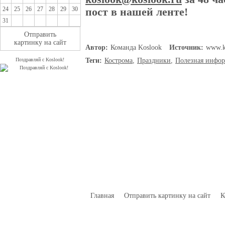
24
25
26
27
28
29
30
пост в нашей ленте!
31
Отправить
картинку на сайт
Автор:
Команда Koslook
Источник:
www.k
Поздравляй с Koslook!
Теги:
Кострома
,
Праздники
,
Полезная инфо
Главная
Отправить картинку на сайт
К