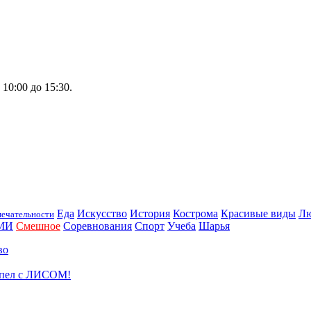
0:00 до 15:30.
Еда
Искусство
История
Кострома
Красивые виды
Л
ечательности
МИ
Смешное
Соревнования
Спорт
Учеба
Шарья