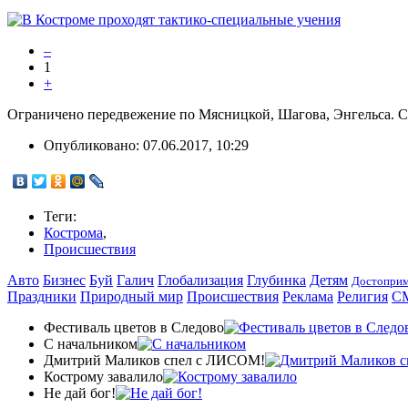
–
1
+
Ограничено передвежение по Мясницкой, Шагова, Энгельса. С 1
Опубликовано:
07.06.2017, 10:29
Теги:
Кострома
,
Происшествия
Авто
Бизнес
Буй
Галич
Глобализация
Глубинка
Детям
Достоприм
Праздники
Природный мир
Происшествия
Реклама
Религия
С
Фестиваль цветов в Следово
С начальником
Дмитрий Маликов спел с ЛИСОМ!
Кострому завалило
Не дай бог!