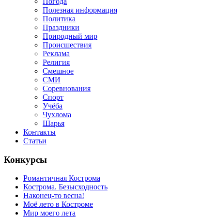
Погода
Полезная информация
Политика
Праздники
Природный мир
Происшествия
Реклама
Религия
Смешное
СМИ
Соревнования
Спорт
Учёба
Чухлома
Шарья
Контакты
Статьи
Конкурсы
Романтичная Кострома
Кострома. Безысходность
Наконец-то весна!
Моё лето в Костроме
Мир моего лета