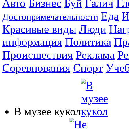
Авто
Бизнес
Буй
Галич
Гл
Еда
И
Достопримечательности
Красивые виды
Люди
Наг
информация
Политика
Пр
Происшествия
Реклама
Ре
Соревнования
Спорт
Уче
В музее кукол