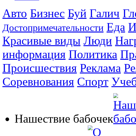
Авто
Бизнес
Буй
Галич
Гл
Еда
И
Достопримечательности
Красивые виды
Люди
Наг
информация
Политика
Пр
Происшествия
Реклама
Ре
Соревнования
Спорт
Уче
Нашествие бабочек