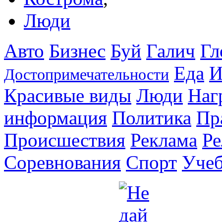
Люди
Авто
Бизнес
Буй
Галич
Гл
Еда
И
Достопримечательности
Красивые виды
Люди
Наг
информация
Политика
Пр
Происшествия
Реклама
Ре
Соревнования
Спорт
Уче