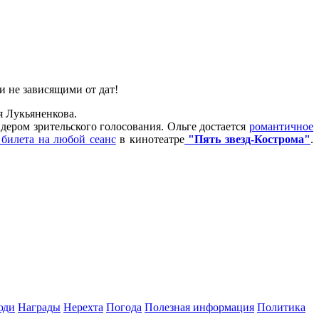
и не зависящими от дат!
я Лукьяненкова.
дером зрительского голосования. Ольге достается
романтичное
билета на любой сеанс
в кинотеатре
"Пять звезд-Кострома"
.
юди
Награды
Нерехта
Погода
Полезная информация
Политика