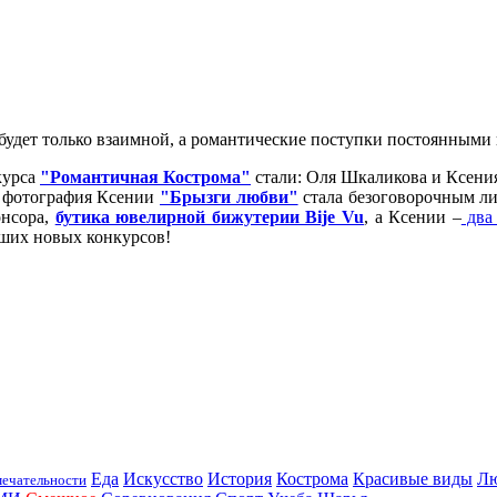
 будет только взаимной, а романтические поступки постоянными 
курса
"Романтичная Кострома"
стали: Оля Шкаликова и Ксени
 фотография Ксении
"Брызги любви"
стала безоговорочным ли
нсора,
бутика ювелирной бижутерии Bije Vu
, а Ксении –
два 
аших новых конкурсов!
Еда
Искусство
История
Кострома
Красивые виды
Л
ечательности