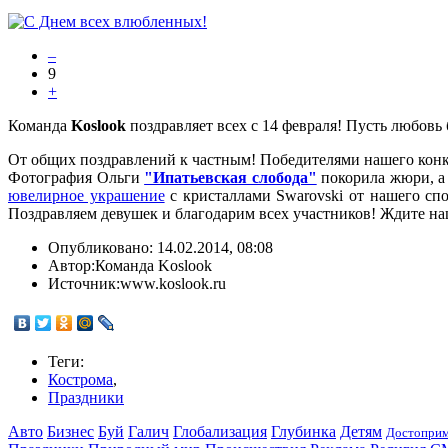
–
9
+
Команда
Koslook
поздравляет всех с 14 февраля! Пусть любовь
От общих поздравлений к частным! Победителями нашего кон
Фотография Ольги
"Ипатьевская слобода"
покорила жюри, а
ювелирное украшение
с кристаллами Swarovski от нашего спо
Поздравляем девушек и благодарим всех участников! Ждите н
Опубликовано:
14.02.2014, 08:08
Автор:
Команда Koslook
Источник:
www.koslook.ru
Теги:
Кострома
,
Праздники
Авто
Бизнес
Буй
Галич
Глобализация
Глубинка
Детям
Достоприм