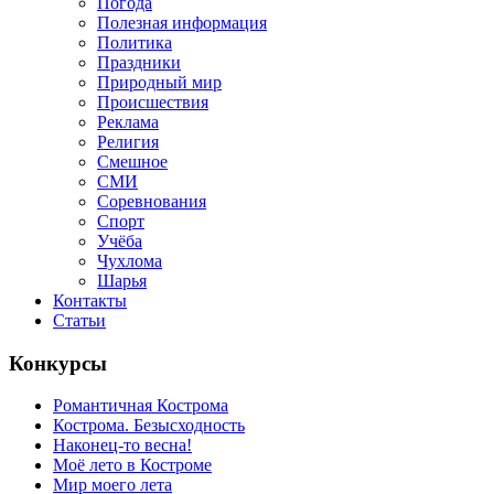
Погода
Полезная информация
Политика
Праздники
Природный мир
Происшествия
Реклама
Религия
Смешное
СМИ
Соревнования
Спорт
Учёба
Чухлома
Шарья
Контакты
Статьи
Конкурсы
Романтичная Кострома
Кострома. Безысходность
Наконец-то весна!
Моё лето в Костроме
Мир моего лета