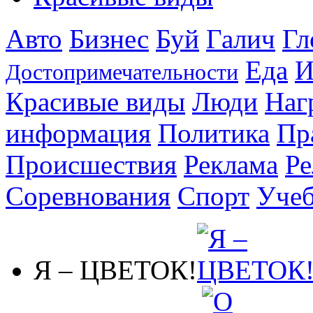
Авто
Бизнес
Буй
Галич
Гл
Еда
И
Достопримечательности
Красивые виды
Люди
Наг
информация
Политика
Пр
Происшествия
Реклама
Ре
Соревнования
Спорт
Уче
Я – ЦВЕТОК!