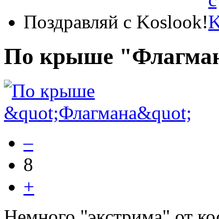
Поздравляй с Koslook!
По крыше "Флагма
–
8
+
Немного "экстрима" от ко