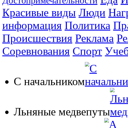
Достопримечательности
Красивые виды
Люди
Наг
информация
Политика
Пр
Происшествия
Реклама
Ре
Соревнования
Спорт
Уче
С начальником
Льняные медвепуты