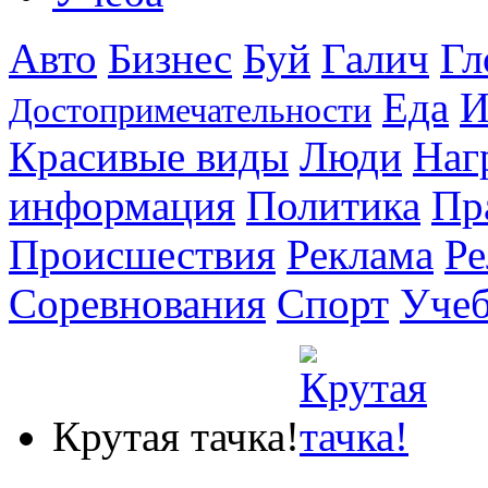
Авто
Бизнес
Буй
Галич
Гл
Еда
И
Достопримечательности
Красивые виды
Люди
Наг
информация
Политика
Пр
Происшествия
Реклама
Ре
Соревнования
Спорт
Уче
Крутая тачка!