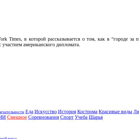
rk Times, в которой рассказывается о том, как в “городе за п
с участием американского дипломата.
Еда
Искусство
История
Кострома
Красивые виды
Л
ечательности
МИ
Смешное
Соревнования
Спорт
Учеба
Шарья