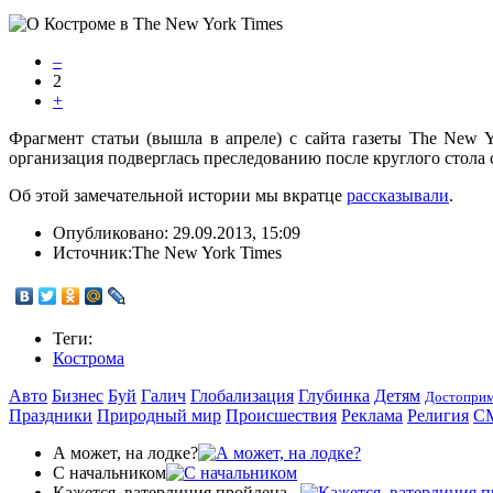
–
2
+
Фрагмент статьи (вышла в апреле) с сайта газеты The New Yo
организация подверглась преследованию после круглого стола 
Об этой замечательной истории мы вкратце
рассказывали
.
Опубликовано:
29.09.2013, 15:09
Источник:
The New York Times
Теги:
Кострома
Авто
Бизнес
Буй
Галич
Глобализация
Глубинка
Детям
Достоприм
Праздники
Природный мир
Происшествия
Реклама
Религия
С
А может, на лодке?
С начальником
Кажется, ватерлиния пройдена...