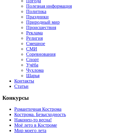
Погода
Полезная информация
Политика
Праздники
Природный мир
Происшествия
Реклама
Религия
Смешное
СМИ
Соревнования
Спорт
Учёба
Чухлома
Шарья
Контакты
Статьи
Конкурсы
Романтичная Кострома
Кострома. Безысходность
Наконец-то весна!
Моё лето в Костроме
Мир моего лета