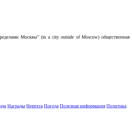
ределами Москвы” (in a city outside of Moscow) общественная
юди
Награды
Нерехта
Погода
Полезная информация
Политика