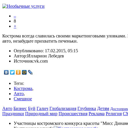
–
8
+
Кострома всегда славилась своими маркетинговыми уловками. 
авто, незабудьте прихватить печеньки.
Опубликовано:
17.02.2015, 05:15
Автор:
Илларион Лебедев
Источник:
vk.com
Теги:
Кострома
,
Авто
,
Смешное
Авто
Бизнес
Буй
Галич
Глобализация
Глубинка
Детям
Достоприм
Праздники
Природный мир
Происшествия
Реклама
Религия
С
Участницы костромского конкурса красоты "Мисс Динам