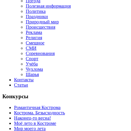
Погода
Полезная информация
Политика
Праздники
Природный мир
Происшествия
Реклама
Религия
Смешное
СМИ
Соревнования
Спорт
Учёба
Чухлома
Шарья
Контакты
Статьи
Конкурсы
Романтичная Кострома
Кострома. Безысходность
Наконец-то весна!
Моё лето в Костроме
Мир моего лета