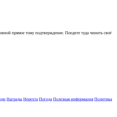
тивной прямое тому подтверждение. Поедите туда чинить своё
юди
Награды
Нерехта
Погода
Полезная информация
Политика