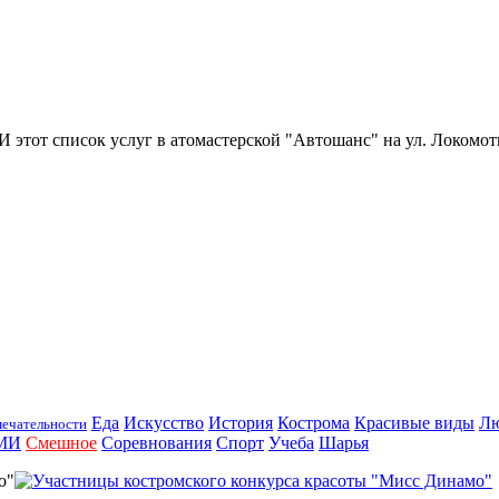
И этот список услуг в атомастерской "Автошанс" на ул. Локомо
Еда
Искусство
История
Кострома
Красивые виды
Л
ечательности
МИ
Смешное
Соревнования
Спорт
Учеба
Шарья
о"