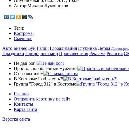
Опубликовано:
04.05.2017, 10:09
Автор:
Михаил Луковников
Теги:
Кострома
,
Смешное
Авто
Бизнес
Буй
Галич
Глобализация
Глубинка
Детям
Достоприм
Праздники
Природный мир
Происшествия
Реклама
Религия
С
Не дай бог!
Просто... влюбленный мужчина
С начальником
В Костроме Ipad’ы есть?!
Группа "Город 312" в Костроме
Главная
Отправить картинку на сайт
Контакты
Карта сайта
Верстка сайта