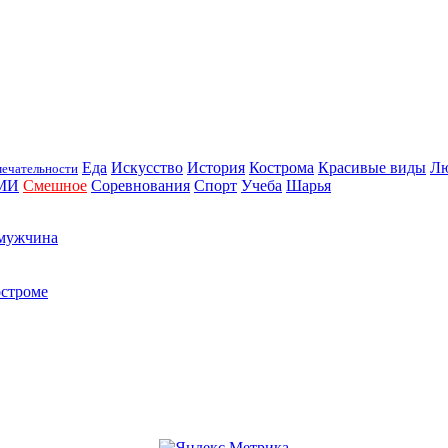
Еда
Искусство
История
Кострома
Красивые виды
Л
ечательности
МИ
Смешное
Соревнования
Спорт
Учеба
Шарья