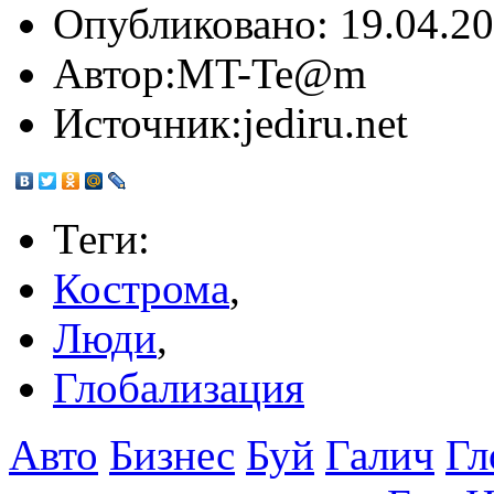
Опубликовано:
19.04.20
Автор:
MT-Te@m
Источник:
jediru.net
Теги:
Кострома
,
Люди
,
Глобализация
Авто
Бизнес
Буй
Галич
Гл