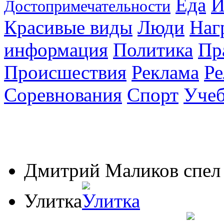
Еда
И
Достопримечательности
Красивые виды
Люди
Наг
информация
Политика
Пр
Происшествия
Реклама
Ре
Соревнования
Спорт
Уче
Дмитрий Маликов спе
Улитка