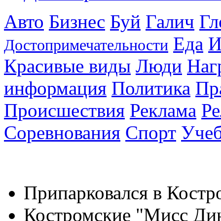
Авто
Бизнес
Буй
Галич
Гл
Еда
И
Достопримечательности
Красивые виды
Люди
Наг
информация
Политика
Пр
Происшествия
Реклама
Ре
Соревнования
Спорт
Уче
Припарковался в Костр
Костромские "Мисс Дин