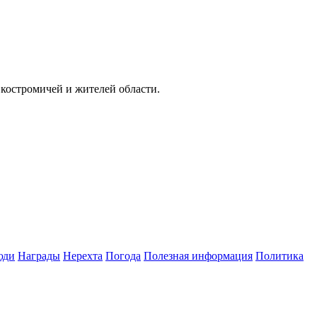
ч костромичей и жителей области.
юди
Награды
Нерехта
Погода
Полезная информация
Политика