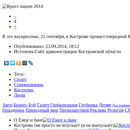
–
4
+
В это воскресенье, 21 сентября, в Костроме прошел очередной 
Опубликовано:
23.09.2014, 18:12
Источник:
Сайт администрации Костромской области
Теги:
Спорт
,
Соревнования
,
Кострома
,
Люди
Авто
Бизнес
Буй
Галич
Глобализация
Глубинка
Детям
Достоприм
Праздники
Природный мир
Происшествия
Реклама
Религия
С
О Емце и бане
Кострома так просто не впускает (и не выпускает)