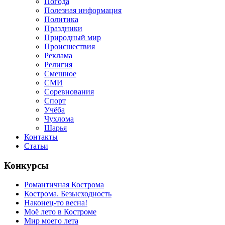
Погода
Полезная информация
Политика
Праздники
Природный мир
Происшествия
Реклама
Религия
Смешное
СМИ
Соревнования
Спорт
Учёба
Чухлома
Шарья
Контакты
Статьи
Конкурсы
Романтичная Кострома
Кострома. Безысходность
Наконец-то весна!
Моё лето в Костроме
Мир моего лета