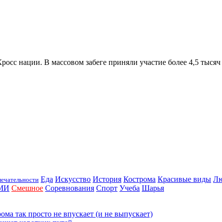
Кросс нации. В массовом забеге приняли участие более 4,5 тыся
Еда
Искусство
История
Кострома
Красивые виды
Л
ечательности
МИ
Смешное
Соревнования
Спорт
Учеба
Шарья