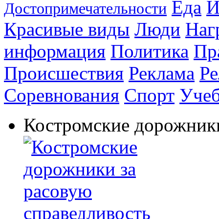
Еда
И
Достопримечательности
Красивые виды
Люди
Наг
информация
Политика
Пр
Происшествия
Реклама
Ре
Соревнования
Спорт
Уче
Костромские дорожники