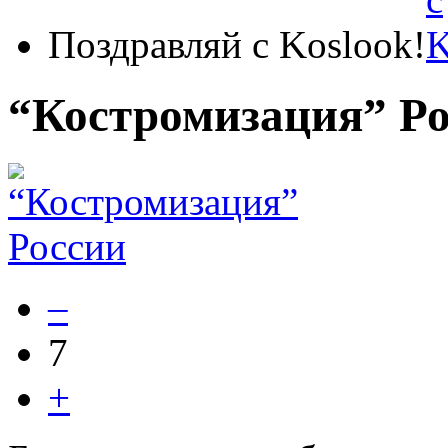
Поздравляй с Koslook!
“Костромизация” Р
–
7
+