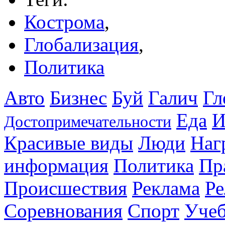
Кострома
,
Глобализация
,
Политика
Авто
Бизнес
Буй
Галич
Гл
Еда
И
Достопримечательности
Красивые виды
Люди
Наг
информация
Политика
Пр
Происшествия
Реклама
Ре
Соревнования
Спорт
Уче