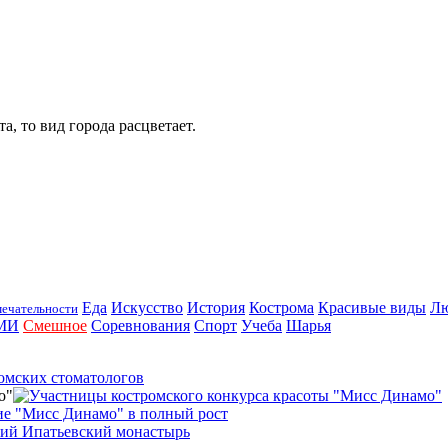
, то вид города расцветает.
Еда
Искусство
История
Кострома
Красивые виды
Л
ечательности
МИ
Смешное
Соревнования
Спорт
Учеба
Шарья
о"