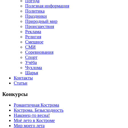
Погода
Полезная информация
Политика
Праздники
Природный мир
Происшествия
Реклама
Религия
Смешное
СМИ
Соревнования
Спорт
Учёба
Чухлома
Шарья
Контакты
Статьи
Конкурсы
Романтичная Кострома
Кострома. Безысходность
Наконец-то весна!
Моё лето в Костроме
Мир моего лета