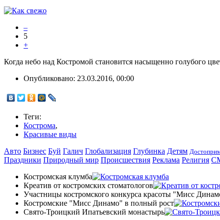
–
5
+
Когда небо над Костромой становится насыщенно голубого цвета
Опубликовано:
23.03.2016, 00:00
Теги:
Кострома
,
Красивые виды
Авто
Бизнес
Буй
Галич
Глобализация
Глубинка
Детям
Достоприм
Праздники
Природный мир
Происшествия
Реклама
Религия
С
Костромская клумба
Креатив от костромских стоматологов
Участницы костромского конкурса красоты "Мисс Динам
Костромские "Мисс Динамо" в полный рост
Свято-Троицкий Ипатьевский монастырь