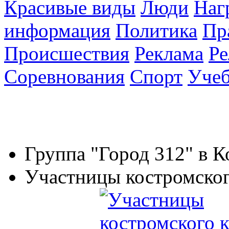
Красивые виды
Люди
Наг
информация
Политика
Пр
Происшествия
Реклама
Ре
Соревнования
Спорт
Уче
Группа "Город 312" в 
Участницы костромског