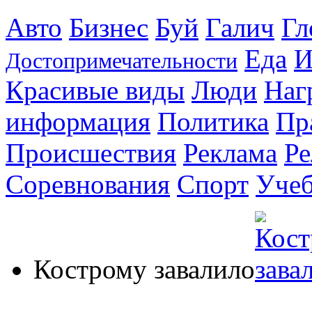
Авто
Бизнес
Буй
Галич
Гл
Еда
И
Достопримечательности
Красивые виды
Люди
Наг
информация
Политика
Пр
Происшествия
Реклама
Ре
Соревнования
Спорт
Уче
Кострому завалило