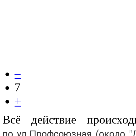
–
7
+
Всё действие происх
по
ул.Профсоюзная (около "